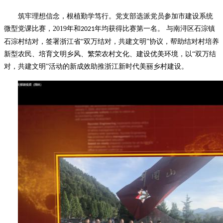
筑牢理想信念，根植勤学笃行。党支部选派党员参加市建设系统
微型党课比赛，
2019
年和
年均获得比赛第一名。 与南浔区石淙镇
2021
石淙村结对，签署浙江省“双万结对，共建文明”协议，帮助结对村培养
新型农民、培育文明乡风、繁荣农村文化、建设优美环境，以“双万结
对，共建文明”活动的新成效助推浙江新时代美丽乡村建设。