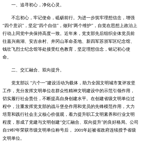
一、追寻初心，净化心灵。
不忘初心，牢记使命，砥砺前行。为进一步筑牢理想信念，增强
“四个意识”，坚定“四个自信”，做到“两个维护”，自觉在思想上政治上
行动上同党中央保持高度一致。近年来，党支部先后组织全体党员前
往嘉兴南湖、安吉余村、井冈山革命圣地、新四军苏浙军区纪念馆、
钱壮飞烈士纪念馆等处接受红色教育，坚定理想信念，铭记初心使
命。
二、交汇融合、双向提升。
党支部以
“六个一”建设活动为载体，助力全国文明城市复评攻坚
工作，充分发挥文明单位在群众性精神文明建设中的示范引领作用，
切实履行社会责任，不断提高自身创建水平。在创建省级文明单位过
程中，注重发挥党支部的战斗堡垒作用和党员的先锋模范作用，大力
培育和践行社会主义核心价值观，着力提升职工文明素养和行业文明
程度，形成了党建与文明创建“交汇融合、双向提升”的良好格局。公司
自
年荣获市级文明单位称号后，
年起被省政府连续授予省级
1987
2001
文明单位。