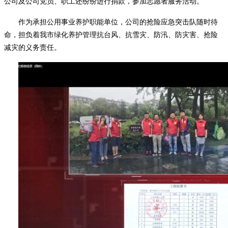
公司及公司党员、职工还纷纷进行捐款，参加志愿者服务活动。
作为承担公用事业养护职能单位，公司的抢险应急突击队随时待
命，担负着我市绿化养护管理抗台风、抗雪灾、防汛、防灾害、抢险
减灾的义务责任。