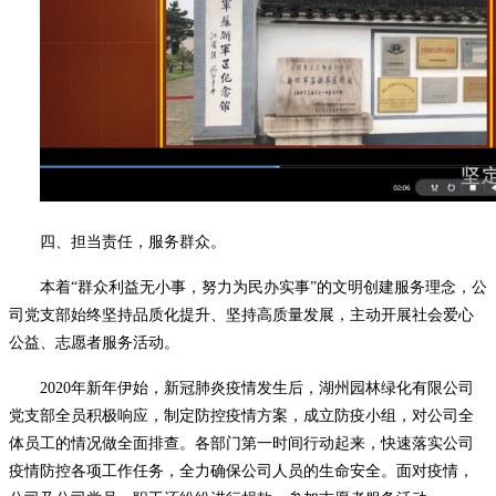
四、担当责任，服务群众。
本着
“群众利益无小事，努力为民办实事”的文明创建服务理念，公
司党支部始终坚持品质化提升、坚持高质量发展，主动开展社会爱心
公益、志愿者服务活动。
2020
年新年伊始，新冠肺炎疫情发生后，湖州园林绿化有限公司
党支部全员积极响应，制定防控疫情方案，成立防疫小组，对公司全
体员工的情况做全面排查。各部门第一时间行动起来，快速落实公司
疫情防控各项工作任务，全力确保公司人员的生命安全。面对疫情，