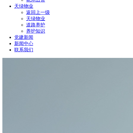
天绿物业
返回上一级
天绿物业
道路养护
养护知识
党建新闻
新闻中心
联系我们