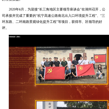
2020
年
月，为迎接“长三角地区主要领导座谈会”在湖州召开，公
6
司承接并完成了重要的“杭宁高速公路南北出入口环境提升工程”、“三
环东路、二环南路景观绿化提升工程”等项目，获得市、区领导的好
评。