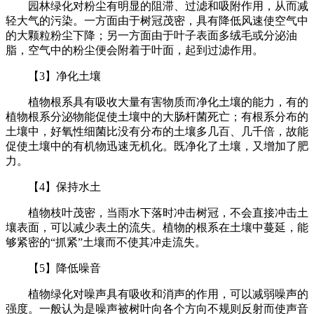
园林绿化对粉尘有明显的阻滞、过滤和吸附作用，从而减
轻大气的污染。一方面由于树冠茂密，具有降低风速使空气中
的大颗粒粉尘下降；另一方面由于叶子表面多绒毛或分泌油
脂，空气中的粉尘便会附着于叶面，起到过滤作用。
【3】净化土壤
植物根系具有吸收大量有害物质而净化土壤的能力，有的
植物根系分泌物能促使土壤中的大肠杆菌死亡；有根系分布的
土壤中，好氧性细菌比没有分布的土壤多几百、几千倍，故能
促使土壤中的有机物迅速无机化。既净化了土壤，又增加了肥
力。
【4】保持水土
植物枝叶茂密，当雨水下落时冲击树冠，不会直接冲击土
壤表面，可以减少表土的流失。植物的根系在土壤中蔓延，能
够紧密的“抓紧”土壤而不使其冲走流失。
【5】降低噪音
植物绿化对噪声具有吸收和消声的作用，可以减弱噪声的
强度。一般认为是噪声被树叶向各个方向不规则反射而使声音